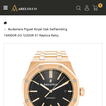
0
Ver
Carro
Audemars Piguet Royal Oak Selfwinding
15400OR.OO.1220OR.01 Réplica Reloj