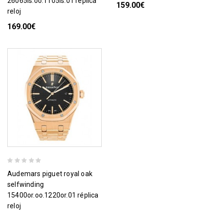
26065is.oo.1105is.01 réplica
159.00€
reloj
169.00€
audemars piguet royal oak
selfwinding
15400or.oo.1220or.01 réplica
reloj