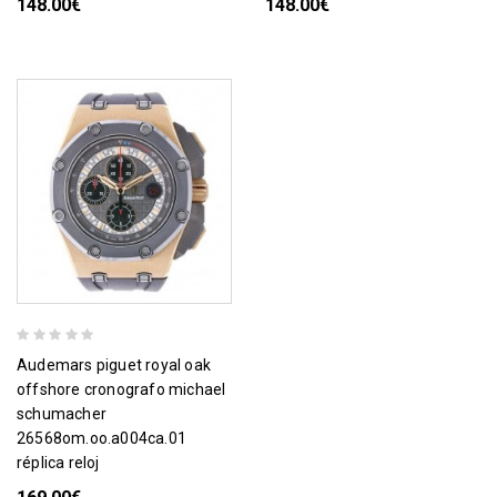
148.00€
148.00€
audemars piguet royal oak
offshore cronografo michael
schumacher
26568om.oo.a004ca.01
réplica reloj