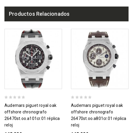
Productos Relacionados
audemars piguet royal oak
audemars piguet royal oak
offshore chronografo
offshore chronografo
26470st.oo.a101cr.01 réplica
26470st.oo.a801cr.01 réplica
reloj
reloj