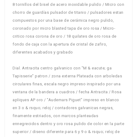
8 tornillos del bisel de acero inoxidable pulido / Micro con
chorro de guardías pulsador de titanio / pulsadores estan
compuestos por una base de cerámica negro pulido,
coronado por micro blasted tapa de oro rosa / Micro-
critico rosa corona de oro / 18 quilates de oro rosa de
fondo de caja con la apertura de cristal de zafiro,
diferentes acabados y grabado
Dial. Antracita centro galvanico con "M & eacute; ga
Tapisserie" patron / zona externa Plateada con arboledas
circulares finas, escala negro impreso inspirado por una
ventana de la bandera a cuadros / fecha Antracita / Rosa
apliques AP oro / "Audemars Piguet" impreso en blanco
en 3 o & rsquo; reloj / contadores galvanicas negras,
finamente estriados, con marcos planteadas
ennegrecidos dentro y oro rosa pulido de color en la parte
superior / diseno diferente para 6 y 9 o & rsquo; reloj de