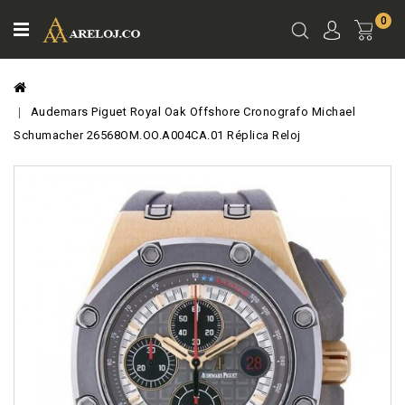
0
Ver
Carro
Audemars Piguet Royal Oak Offshore Cronografo Michael
Schumacher 26568OM.OO.A004CA.01 Réplica Reloj