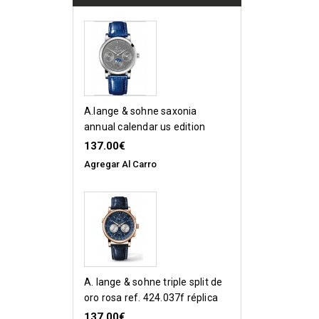
a.lange & sohne saxonia
annual calendar us edition
330.039 réplica de reloj
137.00€
Agregar Al Carro
a. lange & sohne triple split de
oro rosa ref. 424.037f réplica
de reloj
137.00€