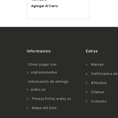
Agregar Al Carro
Informacion
Extras
Cómo pagar con
Marcas
criptomonedas
Cerfiticados d
información de entrega
Afiliados
areloj.co
Ofertas
Privacy Policy areloj.co
Contacto
Mapa del Sitio