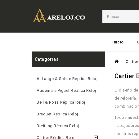
Inicio
Categorías
Cartier
Cartier 
A. Lange & Sohne Réplica Reloj
El diseño de
Audemars Piguet Réplica Reloj
de relojería.
Bell & Ross Réplica Reloj
combinación 
Breguet Réplica Reloj
Todos nues
trabajadores
Breitling Réplica Reloj
nuestras rép
Cartier Réplica Reloj