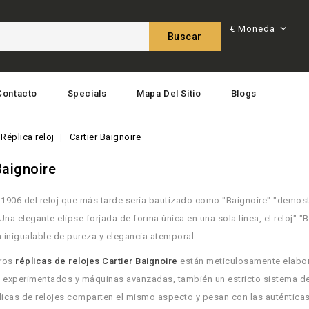
€
Moneda
Buscar
Contacto
Specials
Mapa Del Sitio
Blogs
 Réplica reloj
Cartier Baignoire
Baignoire
 1906 del reloj que más tarde sería bautizado como "Baignoire" "demostr
 Una elegante elipse forjada de forma única en una sola línea, el reloj" "B
inigualable de pureza y elegancia atemporal.
tros
réplicas de relojes Cartier Baignoire
están meticulosamente elabor
 experimentados y máquinas avanzadas, también un estricto sistema de 
licas de relojes comparten el mismo aspecto y pesan con las auténticas